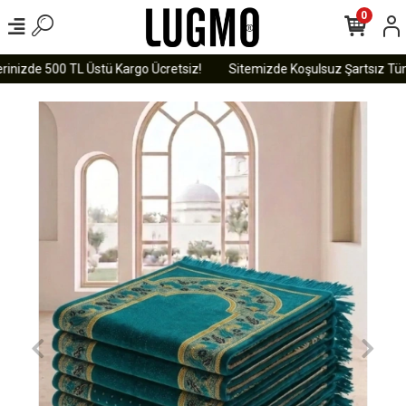
0
inizde 500 TL Üstü Kargo Ücretsiz!
Sitemizde Koşulsuz Şartsız Tüm Ü