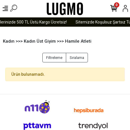
0
lerinizde 500 TL Üstü Kargo Ücretsiz!
Sitemizde Koşulsuz Şartsız Tü
Kadın >>> Kadın Üst Giyim >>> Hamile Atleti
Filtreleme
Sıralama
Ürün bulunamadı.