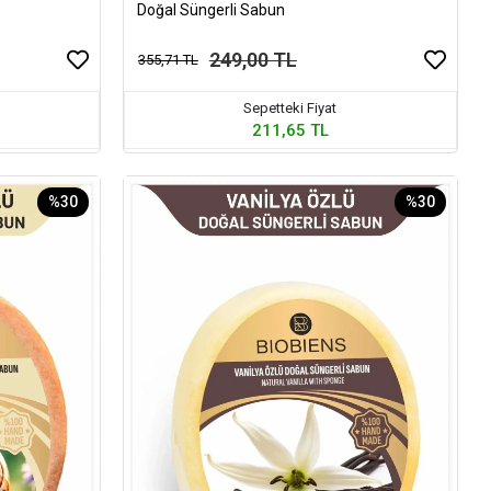
Doğal Süngerli Sabun
249,00 TL
355,71 TL
Sepetteki Fiyat
211,65 TL
%30
%30