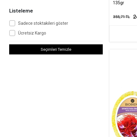
135gr
Listeleme
2
355,71 TL
Sadece stoktakileri göster
Ücretsiz Kargo
Seçimleri Temizle