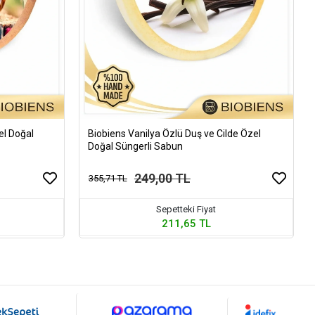
el Doğal
Biobiens Vanilya Özlü Duş ve Cilde Özel
Doğal Süngerli Sabun
249,00 TL
355,71 TL
Sepetteki Fiyat
211,65 TL