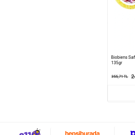
Biobiens Sa
135gr
2
355,71 TL