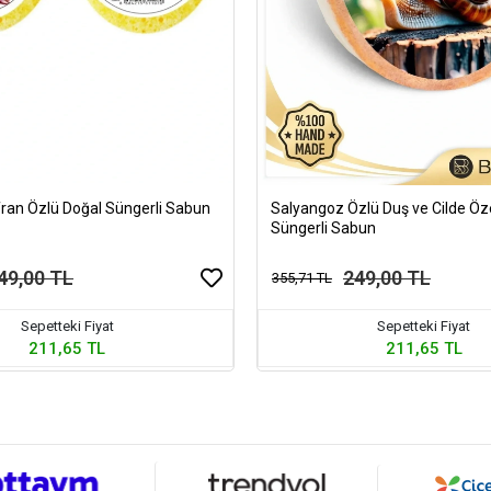
fran Özlü Doğal Süngerli Sabun
Salyangoz Özlü Duş ve Cilde Öz
Süngerli Sabun
49,00 TL
249,00 TL
355,71 TL
Sepetteki Fiyat
Sepetteki Fiyat
211,65 TL
211,65 TL