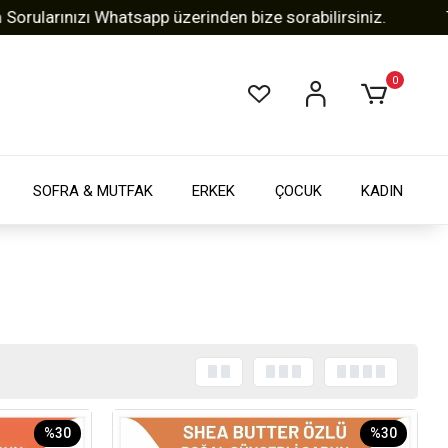
arınızı Whatsapp üzerinden bize sorabilirsiniz.
Tüm A
0
SOFRA & MUTFAK
ERKEK
ÇOCUK
KADIN
%30
%30