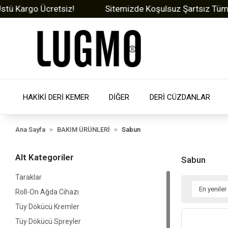
argo Ücretsiz!
Sitemizde Koşulsuz Şartsız Tüm Ürünl
HAKİKİ DERİ KEMER
DİĞER
DERİ CÜZDANLAR
Ana Sayfa
BAKIM ÜRÜNLERİ
Sabun
Alt Kategoriler
Sabun
Taraklar
Roll-On Ağda Cihazı
Tüy Dökücü Kremler
Tüy Dökücü Spreyler