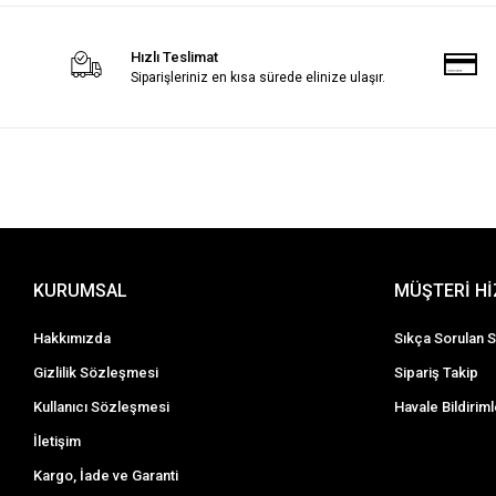
Kadın Tesettür Hırka
Kadın Şort
Hızlı Teslimat
Siparişleriniz en kısa sürede elinize ulaşır.
KURUMSAL
MÜŞTERİ H
Hakkımızda
Sıkça Sorulan S
Gizlilik Sözleşmesi
Sipariş Takip
Kullanıcı Sözleşmesi
Havale Bildiriml
İletişim
Kargo, İade ve Garanti