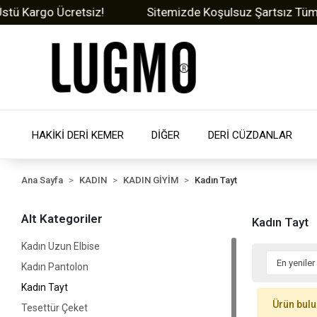
 Kargo Ücretsiz!
Sitemizde Koşulsuz Şartsız Tüm Ürü
HAKİKİ DERİ KEMER
DİĞER
DERİ CÜZDANLAR
Ana Sayfa
KADIN
KADIN GİYİM
Kadın Tayt
Alt Kategoriler
Kadın Tayt
Kadın Uzun Elbise
Kadın Pantolon
Kadın Tayt
Ürün bul
Tesettür Çeket