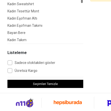
Kadın Sweatshirt
Kadın Tesettür Mont
Kadın Eşofman Altı
Kadın Eşofman Takımı
Bayan Bere
Kadın Takım
Kadın Tunik
Listeleme
Kadın Yelek
Bayan Çorap
Sadece stoktakileri göster
Kadın Kazak
Ücretsiz Kargo
Kadın Boyunluk
Kadın Hırka
Seçimleri Temizle
Kadın Bluz
Etek
Kadın Alt-Üst Takım