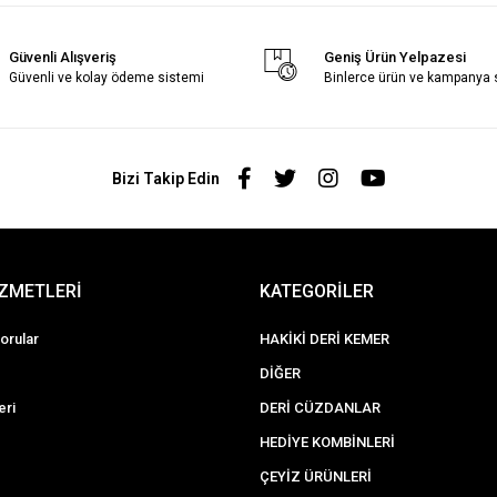
Güvenli Alışveriş
Geniş Ürün Yelpazesi
Güvenli ve kolay ödeme sistemi
Binlerce ürün ve kampanya
Bizi Takip Edin
İZMETLERİ
KATEGORİLER
orular
HAKİKİ DERİ KEMER
DİĞER
eri
DERİ CÜZDANLAR
HEDİYE KOMBİNLERİ
ÇEYİZ ÜRÜNLERİ