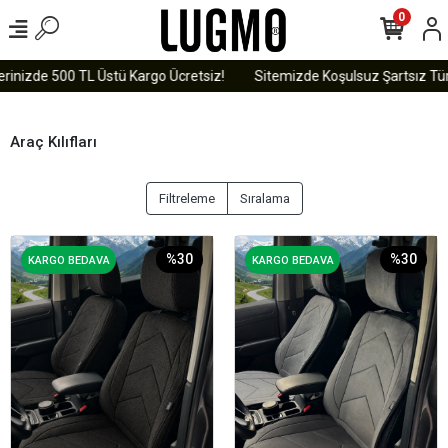
0
rinizde 500 TL Üstü Kargo Ücretsiz!
Sitemizde Koşulsuz Şartsız Tüm 
Araç Kılıfları
Filtreleme
Sıralama
%30
%30
KARGO BEDAVA
KARGO BEDAVA