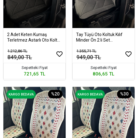
2 Adet Keten Kumaş
Tay Tüyü Oto Koltuk Kılıf
Terletmez Astarlı Oto Koltuk
Minder Ön 2 li Set
Kılıfı Minder Kumlu Siyah
Terletmez Astarlı Füme
1.212,86 TL
1.355,71 TL
849,00 TL
949,00 TL
Sepetteki Fiyat
Sepetteki Fiyat
721,65 TL
806,65 TL
%20
%30
KARGO BEDAVA
KARGO BEDAVA