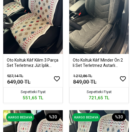
Oto Koltuk Kılıf Kilim 3 Parça
Oto Koltuk Kılıf Minder Ön 2
Set Terletmez Jüt İplik
li Set Terletmez Astarlı
Dokuma Universal
Füme
927,14 TL
1.212,86 TL
649,00 TL
849,00 TL
Sepetteki Fiyat
Sepetteki Fiyat
551,65 TL
721,65 TL
%30
%30
KARGO BEDAVA
KARGO BEDAVA