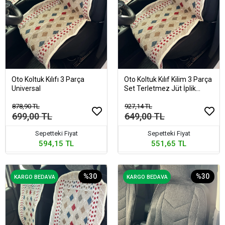
Oto Koltuk Kılıfı 3 Parça
Oto Koltuk Kılıf Kilim 3 Parça
Universal
Set Terletmez Jüt İplik
Dokuma Universal
878,90 TL
927,14 TL
699,00 TL
649,00 TL
Sepetteki Fiyat
Sepetteki Fiyat
594,15 TL
551,65 TL
%30
%30
KARGO BEDAVA
KARGO BEDAVA