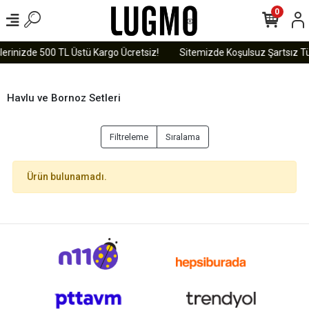
0
lerinizde 500 TL Üstü Kargo Ücretsiz!
Sitemizde Koşulsuz Şartsız Tü
Havlu ve Bornoz Setleri
Filtreleme
Sıralama
Ürün bulunamadı.