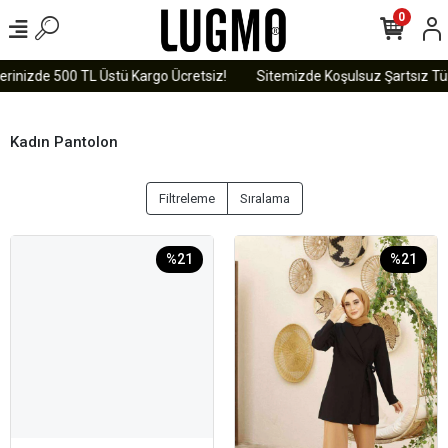
0
erinizde 500 TL Üstü Kargo Ücretsiz!
Sitemizde Koşulsuz Şartsız Tüm
Kadın Pantolon
Filtreleme
Sıralama
%21
%21