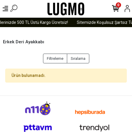
0
lerinizde 500 TL Üstü Kargo Ücretsiz!
Sitemizde Koşulsuz Şartsız Tü
Erkek Deri Ayakkabı
Filtreleme
Sıralama
Ürün bulunamadı.