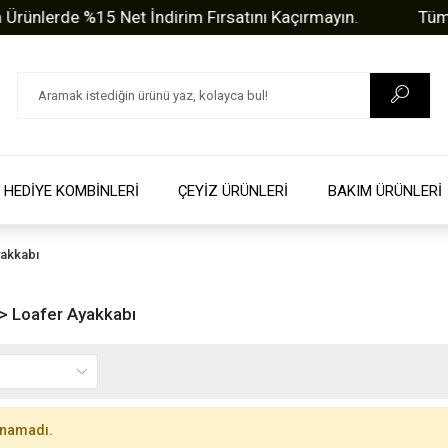
nlerde %15 Net İndirim Fırsatını Kaçırmayın.
Tüm Sor
HEDİYE KOMBİNLERİ
ÇEYİZ ÜRÜNLERİ
BAKIM ÜRÜNLERİ
yakkabı
> Loafer Ayakkabı
unamadı.