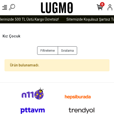
0
lerinizde 500 TL Üstü Kargo Ücretsiz!
Sitemizde Koşulsuz Şartsız Tü
Kız Çocuk
Filtreleme
Sıralama
Ürün bulunamadı.