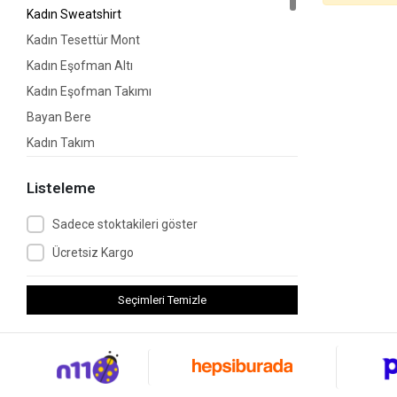
Kadın Sweatshirt
Kadın Tesettür Mont
Kadın Eşofman Altı
Kadın Eşofman Takımı
Bayan Bere
Kadın Takım
Kadın Tunik
Listeleme
Kadın Yelek
Bayan Çorap
Sadece stoktakileri göster
Kadın Kazak
Ücretsiz Kargo
Kadın Boyunluk
Kadın Hırka
Seçimleri Temizle
Kadın Bluz
Etek
Kadın Alt-Üst Takım