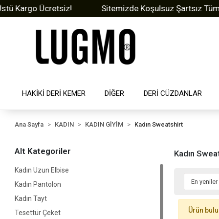
 Kargo Ücretsiz!
Sitemizde Koşulsuz Şartsız Tüm Ürü
HAKİKİ DERİ KEMER
DİĞER
DERİ CÜZDANLAR
Ana Sayfa
KADIN
KADIN GİYİM
Kadın Sweatshirt
Alt Kategoriler
Kadın Sweat
Kadın Uzun Elbise
Kadın Pantolon
Kadın Tayt
Ürün bul
Tesettür Çeket