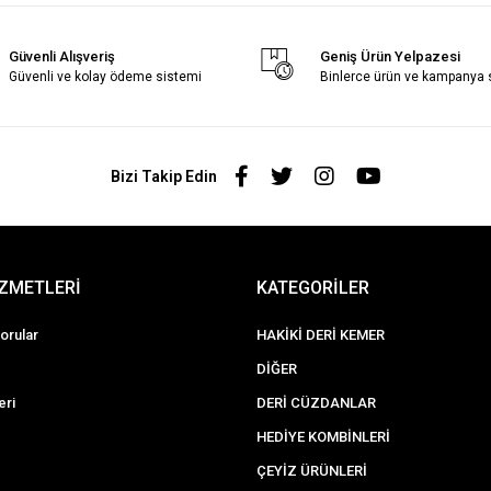
Güvenli Alışveriş
Geniş Ürün Yelpazesi
Güvenli ve kolay ödeme sistemi
Binlerce ürün ve kampanya
Bizi Takip Edin
İZMETLERİ
KATEGORİLER
orular
HAKİKİ DERİ KEMER
DİĞER
eri
DERİ CÜZDANLAR
HEDİYE KOMBİNLERİ
ÇEYİZ ÜRÜNLERİ