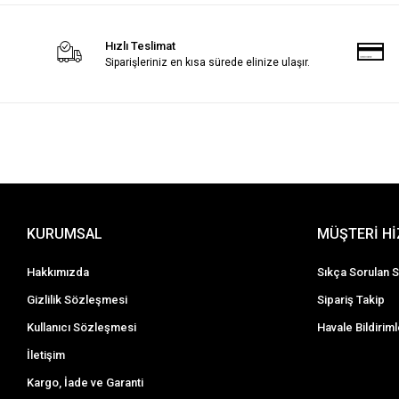
Kadın Tesettür Hırka
Kadın Şort
Hızlı Teslimat
Siparişleriniz en kısa sürede elinize ulaşır.
KURUMSAL
MÜŞTERİ H
Hakkımızda
Sıkça Sorulan S
Gizlilik Sözleşmesi
Sipariş Takip
Kullanıcı Sözleşmesi
Havale Bildiriml
İletişim
Kargo, İade ve Garanti