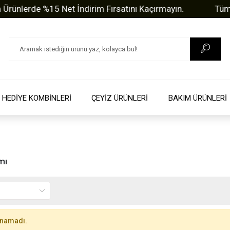
lerde %15 Net İndirim Fırsatını Kaçırmayın.
Tüm Sor
HEDİYE KOMBİNLERİ
ÇEYİZ ÜRÜNLERİ
BAKIM ÜRÜNLERİ
mı
unamadı.