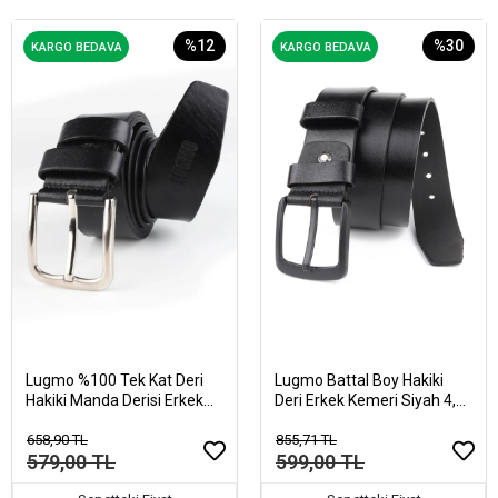
%12
%30
KARGO BEDAVA
KARGO BEDAVA
Lugmo %100 Tek Kat Deri
Lugmo Battal Boy Hakiki
Hakiki Manda Derisi Erkek
Deri Erkek Kemeri Siyah 4,5
Kot Kemeri Siyah
cm
658,90 TL
855,71 TL
579,00 TL
599,00 TL