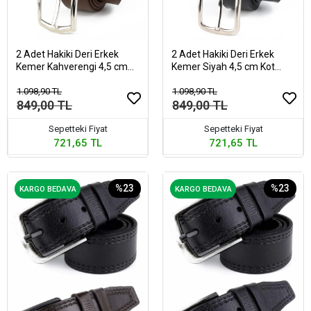
2 Adet Hakiki Deri Erkek
2 Adet Hakiki Deri Erkek
Kemer Kahverengi 4,5 cm
Kemer Siyah 4,5 cm Kot
Kot Uyumlu
Uyumlu
1.098,90 TL
1.098,90 TL
849,00 TL
849,00 TL
Sepetteki Fiyat
Sepetteki Fiyat
721,65 TL
721,65 TL
%23
%23
KARGO BEDAVA
KARGO BEDAVA