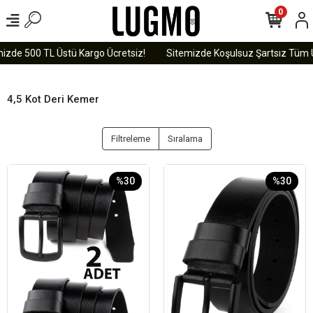
0
de 500 TL Üstü Kargo Ücretsiz!
Sitemizde Koşulsuz Şartsız Tüm Ürünl
4,5 Kot Deri Kemer
Filtreleme
Sıralama
%30
%30