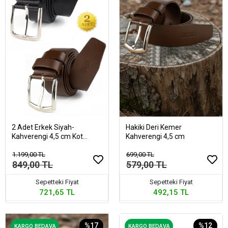
2 Adet Erkek Siyah-
Hakiki Deri Kemer
Kahverengi 4,5 cm Kot
Kahverengi 4,5 cm
Uyumlu Hakiki Deri Erkek
Kemer
1.199,00 TL
699,00 TL
849,00 TL
579,00 TL
Sepetteki Fiyat
Sepetteki Fiyat
721,65 TL
492,15 TL
%17
%12
KARGO BEDAVA
KARGO BEDAVA