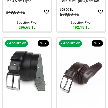
Deri 4.5 cm Siyah
Extra Yumuşak 4,5 cm Kot
Lacivert
658,90 TL
349,00 TL
579,00 TL
Sepetteki Fiyat
Sepetteki Fiyat
296,65 TL
492,15 TL
%12
%12
KARGO BEDAVA
KARGO BEDAVA