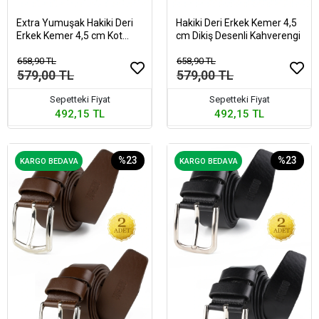
Extra Yumuşak Hakiki Deri
Hakiki Deri Erkek Kemer 4,5
Erkek Kemer 4,5 cm Kot
cm Dikiş Desenli Kahverengi
Siyah
658,90 TL
658,90 TL
579,00 TL
579,00 TL
Sepetteki Fiyat
Sepetteki Fiyat
492,15 TL
492,15 TL
%23
%23
KARGO BEDAVA
KARGO BEDAVA