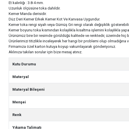
Et kalınlığı : 3.8-4 mm.
Uzunluk ölçüsüne toka dahildir.
Kemer Manda derisidir.
Düz Deri Kemer Erkek Kemer Kot Ve Kanvasa Uygundur.
Kemer toka rengi siyah veya Gümüş Gri rengi olarak değişiklik gösterebilir
Kemer boyunu toka kısmından kolaylıkla kısaltma işlemini kolaylıkla yapab
Ürünümüz bire bir resimde görüldüğü kalitede ve renktedir, üzerinde hiç b
Ürünlerimizi titizlikle inceleyerek her hangi bir problemi olup olmadığına 
Firmamıza özel karton kutuya koyup vakumlayarak gönderiyoruz.
Aklınıza takılan sorular için bize mesaj atınız.
Kutu Durumu
Materyal
Materyal Bileşeni
Menşei
Renk
Yıkama Talimatı