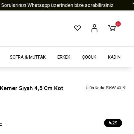
rınızı Whatsapp üzerinden bize sorabilirsiniz.
Tüm Al
0
SOFRA & MUTFAK
ERKEK
ÇOCUK
KADIN
k Kemer Siyah 4,5 Cm Kot
Ürün Kodu:
P396S4019
L
%29