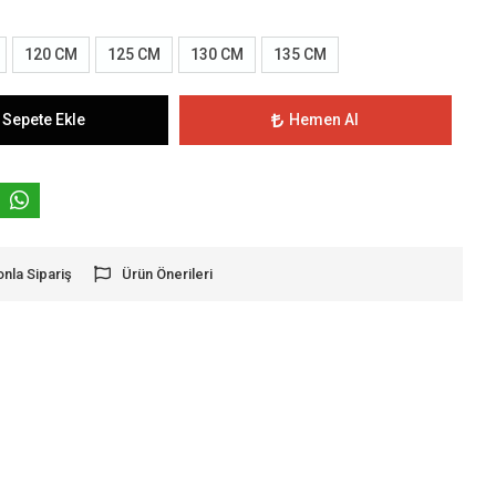
120 CM
125 CM
130 CM
135 CM
Sepete Ekle
Hemen Al
onla Sipariş
Ürün Önerileri