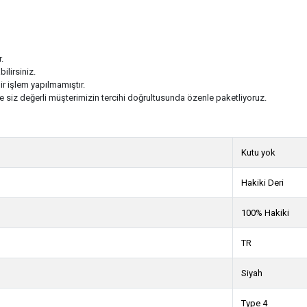
.
ilirsiniz.
ir işlem yapılmamıştır.
ve siz değerli müşterimizin tercihi doğrultusunda özenle paketliyoruz.
Kutu yok
Hakiki Deri
100% Hakiki
TR
Siyah
Type 4