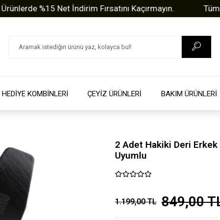
rde %15 Net İndirim Fırsatını Kaçırmayın.
Tüm Sorula
HEDİYE KOMBİNLERİ
ÇEYİZ ÜRÜNLERİ
BAKIM ÜRÜNLERİ
2 Adet Hakiki Deri Erke
Uyumlu
849,00 T
1.199,00 TL