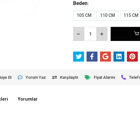
Beden:
105 CM
110 CM
115 CM
siye Et
Yorum Yaz
Karşılaştır
Fiyat Alarmı
Telef
leri
Yorumlar