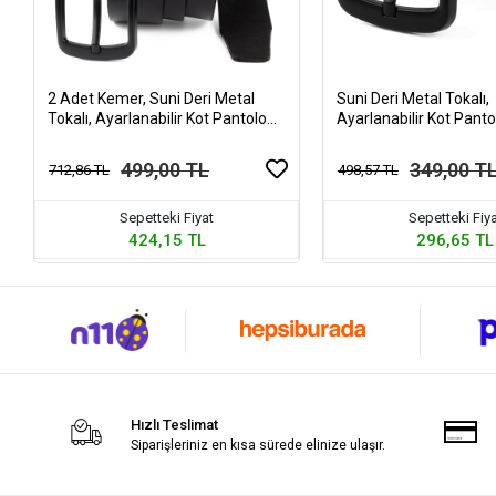
2 Adet Kemer, Suni Deri Metal
Suni Deri Metal Tokalı,
Tokalı, Ayarlanabilir Kot Pantolon
Ayarlanabilir Kot Pant
Kemeri
499,00 TL
349,00 T
712,86 TL
498,57 TL
Sepetteki Fiyat
Sepetteki Fiy
424,15 TL
296,65 TL
Hızlı Teslimat
Siparişleriniz en kısa sürede elinize ulaşır.