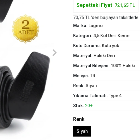
Sepetteki Fiyat
721,65 TL
70,75 TL 'den başlayan taksitlerle
Marka:
Lugmo
Kategori:
4,5 Kot Deri Kemer
Kutu Durumu:
Kutu yok
Materyal:
Hakiki Deri
Materyal Bileşeni:
100% Hakiki
Menşei:
TR
Renk:
Siyah
Yıkama Talimatı:
Type 4
Stok:
20+
Renk:
Siyah