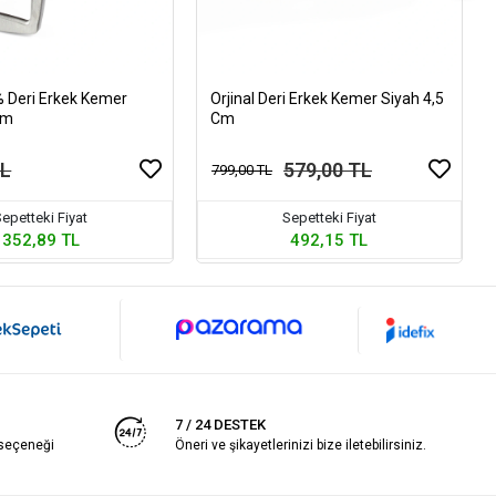
% Deri Erkek Kemer
Orjinal Deri Erkek Kemer Siyah 4,5
cm
Cm
TL
579,00 TL
799,00 TL
epetteki Fiyat
Sepetteki Fiyat
352,89 TL
492,15 TL
7 / 24 DESTEK
 seçeneği
Öneri ve şikayetlerinizi bize iletebilirsiniz.