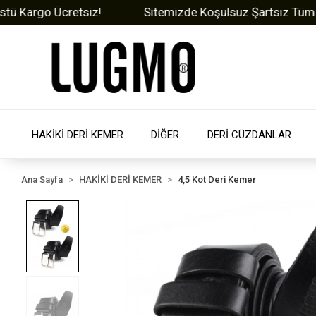
rgo Ücretsiz!
Sitemizde Koşulsuz Şartsız Tüm Ürünle
HAKİKİ DERİ KEMER
DİĞER
DERİ CÜZDANLAR
Ana Sayfa
HAKİKİ DERİ KEMER
4,5 Kot Deri Kemer