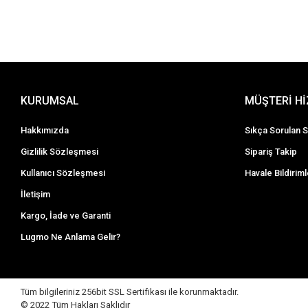
KURUMSAL
MÜŞTERİ H
Hakkımızda
Sıkça Sorulan S
Gizlilik Sözleşmesi
Sipariş Takip
Kullanıcı Sözleşmesi
Havale Bildiriml
İletişim
Kargo, İade ve Garanti
Lugmo Ne Anlama Gelir?
Tüm bilgileriniz 256bit SSL Sertifikası ile korunmaktadır.
© 2022
Tüm Hakları Saklıdır