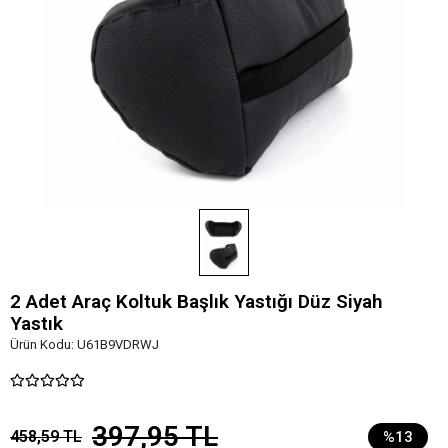
2 Adet Araç Koltuk Başlık Yastığı Düz Siyah
Yastık
Ürün Kodu:
U61B9VDRWJ
397,95 TL
458,59 TL
%13