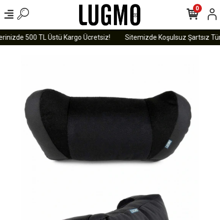
0
rinizde 500 TL Üstü Kargo Ücretsiz!
Sitemizde Koşulsuz Şartsız Tüm 