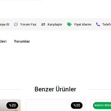
siye Et
Yorum Yaz
Karşılaştır
Fiyat Alarmı
Telef
leri
Yorumlar
Benzer Ürünler
%20
%30
KARGO BED