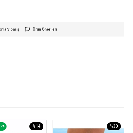
onla Sipariş
Ürün Önerileri
%14
%30
AVA