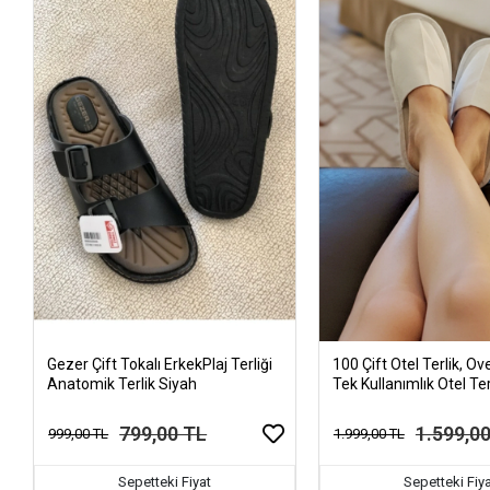
Gezer Çift Tokalı ErkekPlaj Terliği
100 Çift Otel Terlik, Ove
Anatomik Terlik Siyah
Tek Kullanımlık Otel Ter
799,00 TL
1.599,0
999,00 TL
1.999,00 TL
Sepetteki Fiyat
Sepetteki Fiy