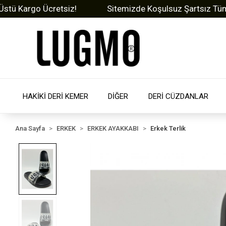
argo Ücretsiz!
Sitemizde Koşulsuz Şartsız Tüm Ürünl
HAKİKİ DERİ KEMER
DİĞER
DERİ CÜZDANLAR
Ana Sayfa
ERKEK
ERKEK AYAKKABI
Erkek Terlik