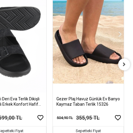
Deri Eva Terlik Dikişli
Gezer Plaj Havuz Günlük Ev Banyo
ı Erkek Konfort Hafif
Kaymaz Taban Terlik 15326
maz
599,00 TL
355,95 TL
504,90 TL
epetteki Fiyat
Sepetteki Fiyat