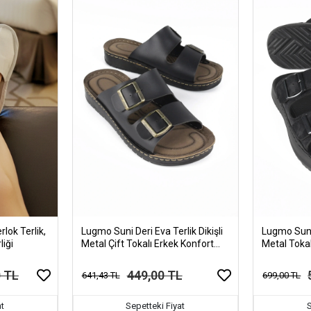
rlok Terlik,
Lugmo Suni Deri Eva Terlik Dikişli
Lugmo Suni 
liği
Metal Çift Tokalı Erkek Konfort
Metal Tokal
Hafif Kaymaz Siyah
Terlik Kay
0 TL
449,00 TL
641,43 TL
699,00 TL
at
Sepetteki Fiyat
S