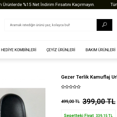
erde %15 Net İndirim Fırsatını Kaçırmayın.
Tüm Sorul
HEDİYE KOMBİNLERİ
ÇEYİZ ÜRÜNLERİ
BAKIM ÜRÜNLERİ
Gezer Terlik Kamuflaj Ur
399,00 TL
499,00 TL
Sepetteki Fiyat
339,15 TL