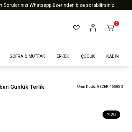
arınızı Whatsapp üzerinden bize sorabilirsiniz.
Tüm A
0
SOFRA & MUTFAK
ERKEK
ÇOCUK
KADIN
ban Günlük Terlik
Ürün Kodu:
GEZER-15585-3
%20