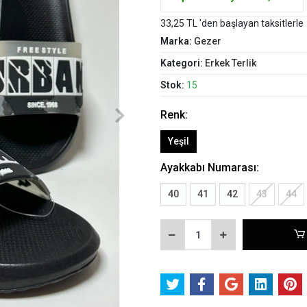
33,25 TL 'den başlayan taksitlerle
Marka:
Gezer
Kategori:
Erkek Terlik
Stok:
15
Renk:
Yeşil
Ayakkabı Numarası:
40
41
42
43
44