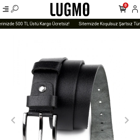
0
rinizde 500 TL Üstü Kargo Ücretsiz!
Sitemizde Koşulsuz Şartsız Tüm 