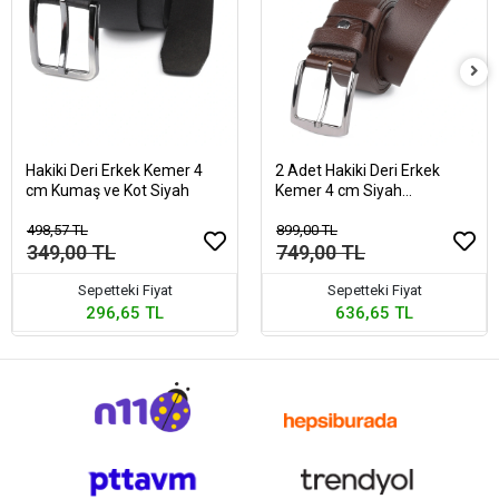
Hakiki Deri Erkek Kemer 4
2 Adet Hakiki Deri Erkek
cm Kumaş ve Kot Siyah
Kemer 4 cm Siyah
Kahverengi Keten Ve Kot
498,57 TL
Uyumlu
899,00 TL
349,00 TL
749,00 TL
Sepetteki Fiyat
Sepetteki Fiyat
296,65 TL
636,65 TL