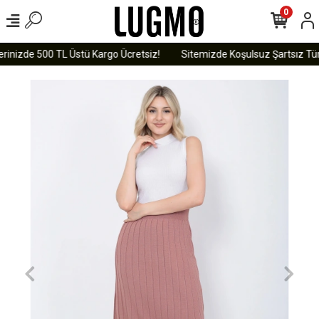
0
rinizde 500 TL Üstü Kargo Ücretsiz!
Sitemizde Koşulsuz Şartsız Tüm 