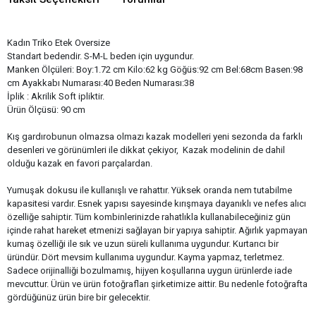
Kadın Triko Etek Oversize
Standart bedendir. S-M-L beden için uygundur.
Manken Ölçüleri: Boy:1.72 cm Kilo:62 kg Göğüs:92 cm Bel:68cm Basen:98
cm Ayakkabı Numarası:40 Beden Numarası:38
İplik : Akrilik Soft ipliktir.
Ürün Ölçüsü: 90 cm
Kış gardırobunun olmazsa olmazı kazak modelleri yeni sezonda da farklı
desenleri ve görünümleri ile dikkat çekiyor, Kazak modelinin de dahil
olduğu kazak en favori parçalardan.
Yumuşak dokusu ile kullanışlı ve rahattır. Yüksek oranda nem tutabilme
kapasitesi vardır. Esnek yapısı sayesinde kırışmaya dayanıklı ve nefes alıcı
özelliğe sahiptir. Tüm kombinlerinizde rahatlıkla kullanabileceğiniz gün
içinde rahat hareket etmenizi sağlayan bir yapıya sahiptir. Ağırlık yapmayan
kumaş özelliği ile sık ve uzun süreli kullanıma uygundur. Kurtarıcı bir
üründür. Dört mevsim kullanıma uygundur. Kayma yapmaz, terletmez.
Sadece orijinalliği bozulmamış, hijyen koşullarına uygun ürünlerde iade
mevcuttur. Ürün ve ürün fotoğrafları şirketimize aittir. Bu nedenle fotoğrafta
gördüğünüz ürün bire bir gelecektir.