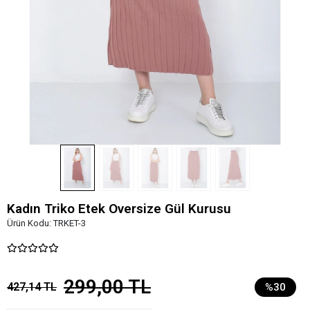
Kadın Triko Etek Oversize Gül Kurusu
Ürün Kodu:
TRKET-3
299,00 TL
427,14 TL
%30