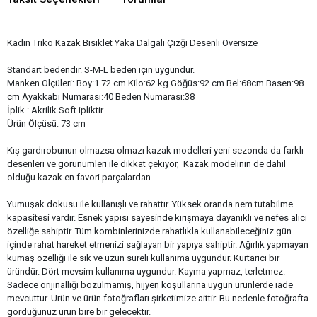
Kadın Triko Kazak Bisiklet Yaka Dalgalı Çizği Desenli Oversize
Standart bedendir. S-M-L beden için uygundur.
Manken Ölçüleri: Boy:1.72 cm Kilo:62 kg Göğüs:92 cm Bel:68cm Basen:98
cm Ayakkabı Numarası:40 Beden Numarası:38
İplik : Akrilik Soft ipliktir.
Ürün Ölçüsü: 73 cm
Kış gardırobunun olmazsa olmazı kazak modelleri yeni sezonda da farklı
desenleri ve görünümleri ile dikkat çekiyor, Kazak modelinin de dahil
olduğu kazak en favori parçalardan.
Yumuşak dokusu ile kullanışlı ve rahattır. Yüksek oranda nem tutabilme
kapasitesi vardır. Esnek yapısı sayesinde kırışmaya dayanıklı ve nefes alıcı
özelliğe sahiptir. Tüm kombinlerinizde rahatlıkla kullanabileceğiniz gün
içinde rahat hareket etmenizi sağlayan bir yapıya sahiptir. Ağırlık yapmayan
kumaş özelliği ile sık ve uzun süreli kullanıma uygundur. Kurtarıcı bir
üründür. Dört mevsim kullanıma uygundur. Kayma yapmaz, terletmez.
Sadece orijinalliği bozulmamış, hijyen koşullarına uygun ürünlerde iade
mevcuttur. Ürün ve ürün fotoğrafları şirketimize aittir. Bu nedenle fotoğrafta
gördüğünüz ürün bire bir gelecektir.