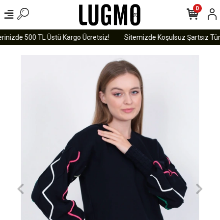
0
rinizde 500 TL Üstü Kargo Ücretsiz!
Sitemizde Koşulsuz Şartsız Tüm 