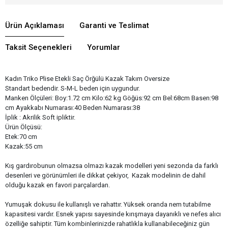
Ürün Açıklaması
Garanti ve Teslimat
Taksit Seçenekleri
Yorumlar
Kadın Triko Plise Etekli Saç Örğülü Kazak Takım Oversize
Standart bedendir. S-M-L beden için uygundur.
Manken Ölçüleri: Boy:1.72 cm Kilo:62 kg Göğüs:92 cm Bel:68cm Basen:98
cm Ayakkabı Numarası:40 Beden Numarası:38
İplik : Akrilik Soft ipliktir.
Ürün Ölçüsü:
Etek:70 cm
Kazak:55 cm
Kış gardırobunun olmazsa olmazı kazak modelleri yeni sezonda da farklı
desenleri ve görünümleri ile dikkat çekiyor, Kazak modelinin de dahil
olduğu kazak en favori parçalardan.
Yumuşak dokusu ile kullanışlı ve rahattır. Yüksek oranda nem tutabilme
kapasitesi vardır. Esnek yapısı sayesinde kırışmaya dayanıklı ve nefes alıcı
özelliğe sahiptir. Tüm kombinlerinizde rahatlıkla kullanabileceğiniz gün