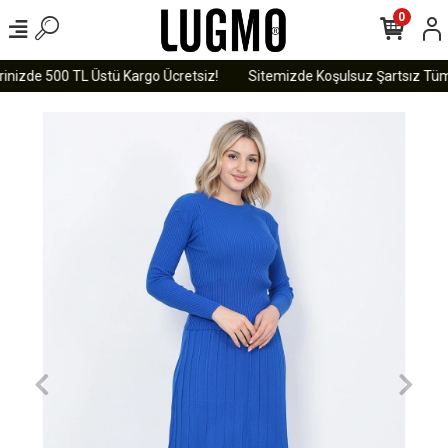
0
inizde 500 TL Üstü Kargo Ücretsiz!
Sitemizde Koşulsuz Şartsız Tüm Ü