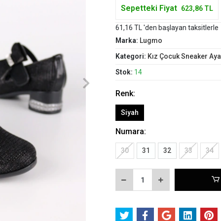
Sepetteki Fiyat
623,86 TL
61,16 TL 'den başlayan taksitlerle
Marka:
Lugmo
Kategori:
Kız Çocuk Sneaker Aya
Stok:
14
Renk:
Siyah
Numara:
30
31
32
33
34