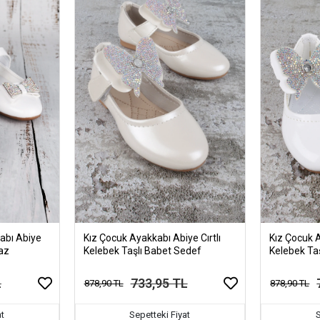
abı Abiye
Kız Çocuk Ayakkabı Abiye Cırtlı
Kız Çocuk A
yaz
Kelebek Taşlı Babet Sedef
Kelebek Ta
L
733,95 TL
878,90 TL
878,90 TL
at
Sepetteki Fiyat
S