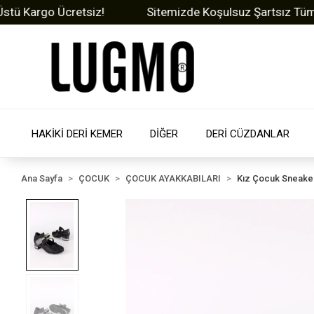
argo Ücretsiz!
Sitemizde Koşulsuz Şartsız Tüm Ürünl
HAKİKİ DERİ KEMER
DİĞER
DERİ CÜZDANLAR
Ana Sayfa
ÇOCUK
ÇOCUK AYAKKABILARI
Kız Çocuk Sneake