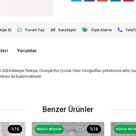
siye Et
Yorum Yaz
Karşılaştır
Fiyat Alarmı
Telef
leri
Yorumlar
24 Menşei:Türkiye, Cinsiyet:Kız Çocuk Ürün fotoğrafları şirketimize aittir, bu 
 imkanı da bulunmaktadır.
Benzer Ürünler
%16
%16
KARGO BEDAVA
KARGO BED