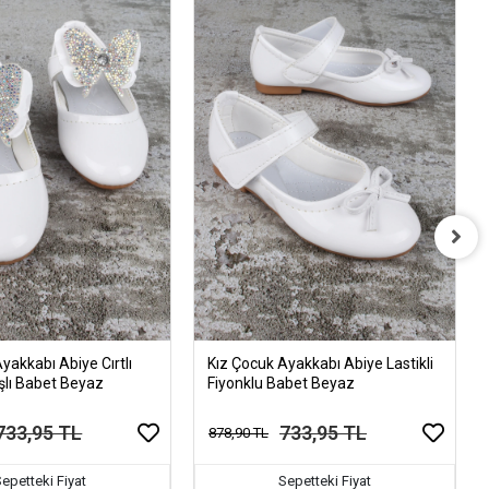
yakkabı Abiye Cırtlı
Kız Çocuk Ayakkabı Abiye Lastikli
şlı Babet Beyaz
Fiyonklu Babet Beyaz
733,95 TL
733,95 TL
878,90 TL
epetteki Fiyat
Sepetteki Fiyat