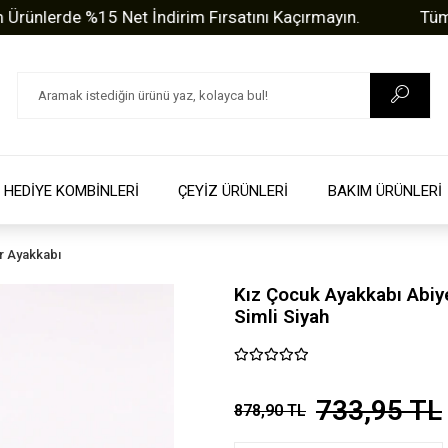
erde %15 Net İndirim Fırsatını Kaçırmayın.
Tüm Sorul
HEDİYE KOMBİNLERİ
ÇEYİZ ÜRÜNLERİ
BAKIM ÜRÜNLERİ
r Ayakkabı
Kız Çocuk Ayakkabı Abiy
Simli Siyah
733,95 TL
878,90 TL