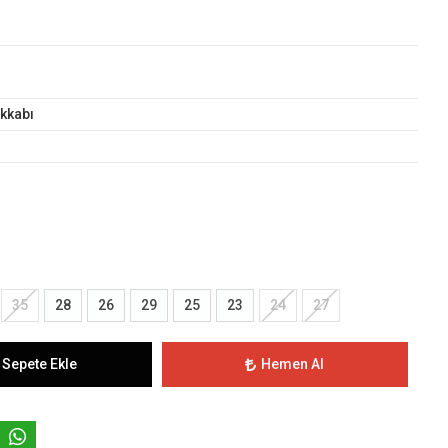
kkabı
35
28
26
29
25
23
24
27
Sepete Ekle
Hemen Al