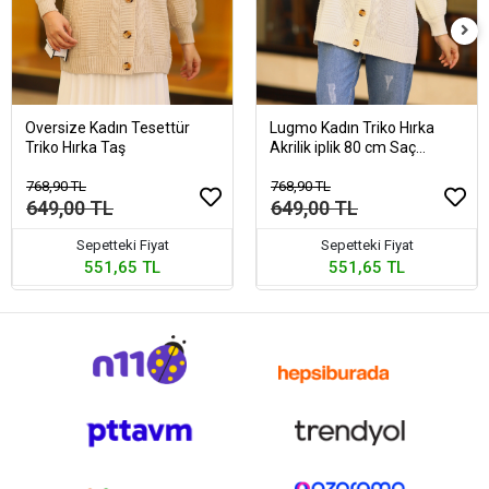
Oversize Kadın Tesettür
Lugmo Kadın Triko Hırka
Triko Hırka Taş
Akrilik iplik 80 cm Saç
Örgülü Ekru
768,90 TL
768,90 TL
649,00 TL
649,00 TL
Sepetteki Fiyat
Sepetteki Fiyat
551,65 TL
551,65 TL