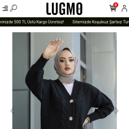
0
inizde 500 TL Üstü Kargo Ücretsiz!
Sitemizde Koşulsuz Şartsız Tüm Ü