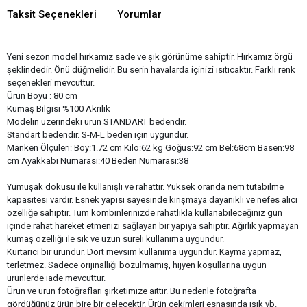
Taksit Seçenekleri
Yorumlar
Yeni sezon model hırkamız sade ve şık görünüme sahiptir. Hırkamız örgü
şeklindedir. Önü düğmelidir. Bu serin havalarda içinizi ısıtıcaktır. Farklı renk
seçenekleri mevcuttur.
Ürün Boyu : 80 cm
Kumaş Bilgisi %100 Akrilik
Modelin üzerindeki ürün STANDART bedendir.​
Standart bedendir. S-M-L beden için uygundur.
Manken Ölçüleri: Boy:1.72 cm Kilo:62 kg Göğüs:92 cm Bel:68cm Basen:98
cm Ayakkabı Numarası:40 Beden Numarası:38
Yumuşak dokusu ile kullanışlı ve rahattır. Yüksek oranda nem tutabilme
kapasitesi vardır. Esnek yapısı sayesinde kırışmaya dayanıklı ve nefes alıcı
özelliğe sahiptir. Tüm kombinlerinizde rahatlıkla kullanabileceğiniz gün
içinde rahat hareket etmenizi sağlayan bir yapıya sahiptir. Ağırlık yapmayan
kumaş özelliği ile sık ve uzun süreli kullanıma uygundur.
Kurtarıcı bir üründür. Dört mevsim kullanıma uygundur. Kayma yapmaz,
terletmez. Sadece orijinalliği bozulmamış, hijyen koşullarına uygun
ürünlerde iade mevcuttur.
Ürün ve ürün fotoğrafları şirketimize aittir. Bu nedenle fotoğrafta
gördüğünüz ürün bire bir gelecektir. Ürün çekimleri esnasında ışık vb.