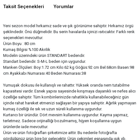
Taksit Seçenekleri
Yorumlar
Yeni sezon model hırkamız sade ve şık görünüme sahiptir. Hırkamız örgü
şeklindedir. Önü düğmelidir. Bu serin havalarda içinizi ısıtıcaktır. Farklı renk
seçenekleri mevcuttur.
Ürün Boyu : 80 cm
Kumaş Bilgisi %100 Akrilik
Modelin üzerindeki ürün STANDART bedendir.​
Standart bedendir. S-M-L beden için uygundur.
Manken Ölçüleri: Boy:1.72 cm Kilo:62 kg Göğüs:92 cm Bel:68cm Basen:98
cm Ayakkabı Numarası:40 Beden Numarası:38
Yumuşak dokusu ile kullanışlı ve rahattır. Yüksek oranda nem tutabilme
kapasitesi vardır. Esnek yapısı sayesinde kırışmaya dayanıklı ve nefes alıcı
özelliğe sahiptir. Tüm kombinlerinizde rahatlıkla kullanabileceğiniz gün
içinde rahat hareket etmenizi sağlayan bir yapıya sahiptir. Ağırlık yapmayan
kumaş özelliği ile sık ve uzun süreli kullanıma uygundur.
Kurtarıcı bir üründür. Dört mevsim kullanıma uygundur. Kayma yapmaz,
terletmez. Sadece orijinalliği bozulmamış, hijyen koşullarına uygun
ürünlerde iade mevcuttur.
Ürün ve ürün fotoğrafları şirketimize aittir. Bu nedenle fotoğrafta
gördüğünüz ürün bire bir gelecektir. Ürün çekimleri esnasında ışık vb.