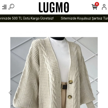
0
inizde 500 TL Üstü Kargo Ücretsiz!
Sitemizde Koşulsuz Şartsız Tüm 