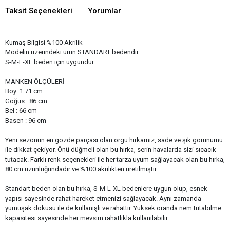
Taksit Seçenekleri
Yorumlar
Kumaş Bilgisi %100 Akrilik
Modelin üzerindeki ürün STANDART bedendir.​
S-M-L-XL beden için uygundur.
MANKEN ÖLÇÜLERİ
Boy: 1.71 cm
Göğüs : 86 cm
Bel : 66 cm
Basen : 96 cm
Yeni sezonun en gözde parçası olan örgü hırkamız, sade ve şık görünümü
ile dikkat çekiyor. Önü düğmeli olan bu hırka, serin havalarda sizi sıcacık
tutacak. Farklı renk seçenekleri ile her tarza uyum sağlayacak olan bu hırka,
80 cm uzunluğundadır ve %100 akrilikten üretilmiştir.
Standart beden olan bu hırka, S-M-L-XL bedenlere uygun olup, esnek
yapısı sayesinde rahat hareket etmenizi sağlayacak. Aynı zamanda
yumuşak dokusu ile de kullanışlı ve rahattır. Yüksek oranda nem tutabilme
kapasitesi sayesinde her mevsim rahatlıkla kullanılabilir.