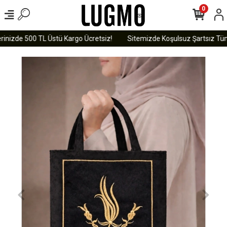
0
inizde 500 TL Üstü Kargo Ücretsiz!
Sitemizde Koşulsuz Şartsız Tüm Ü