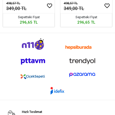
Cappucino
498,57 TL
498,57 TL
349,00 TL
349,00 TL
Sepetteki Fiyat
Sepetteki Fiyat
296,65 TL
296,65 TL
Hızlı Teslimat