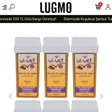
0
rinizde 500 TL Üstü Kargo Ücretsiz!
Sitemizde Koşulsuz Şartsız Tüm 