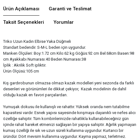
Ürün Açıklaması
Garanti ve Teslimat
Taksit Seçenekleri
Yorumlar
Triko Uzun Kadın Elbise Yaka Düğmeli
Standart bedendir. S-M-L beden için uygundur.
Manken Ölçüleri: Boy:1.72 cm Kilo:62 kg Göğüs:92 cm Bel:68cm Basen:98
cm Ayakkabı Numarası:40 Beden Numarası:38
İplik : Akrilik Soft ipliktir.
Ürün Ölçüsü:105 cm
Kış gardırobunun olmazsa olmazı kazak modelleri yeni sezonda da farklı
desenleri ve görünümleri ile dikkat çekiyor, Kazak modelinin de dahil
olduğu kazak en favori parçalardan.
Yumuşak dokusu ile kullanışlı ve rahattır. Yüksek oranda nem tutabilme
kapasitesi vardır. Esnek yapısı sayesinde kırışmaya dayanıklı ve nefes alıcı
özelliğe sahiptir. Tüm kombinlerinizde rahatlıkla kullanabileceğiniz gün
içinde rahat hareket etmenizi sağlayan bir yapıya sahiptir. Ağırlık yapmayan
kumaş özelliği ile sık ve uzun süreli kullanıma uygundur. Kurtarıcı bir
üründür. Dört mevsim kullanıma uygundur. Kayma yapmaz, terletmez.