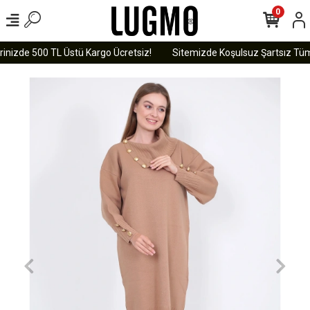
0
inizde 500 TL Üstü Kargo Ücretsiz!
Sitemizde Koşulsuz Şartsız Tüm Ü