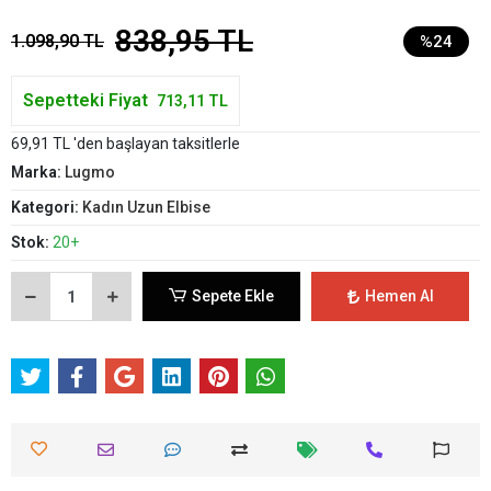
838,95 TL
1.098,90 TL
%24
Sepetteki Fiyat
713,11 TL
69,91 TL 'den başlayan taksitlerle
Marka:
Lugmo
Kategori:
Kadın Uzun Elbise
Stok:
20+
Sepete Ekle
Hemen Al