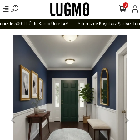
0
inizde 500 TL Üstü Kargo Ücretsiz!
Sitemizde Koşulsuz Şartsız Tüm Ü