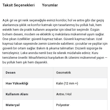
Taksit Seçenekleri
Yorumlar
Açık gri ve gri renk seçeneğiyle evinizi koridor, hol ve antre gibi dar geçiş
alanlarınıza şıklık ve konfor katmak için tasarlanmış bu yolluk halı, hem
estetik hem de pratik kullanım arayanlar için ideal bir seçimdir. Özgün
bohem deseni, modern ve eklektik iç mekânlara mükemmel uyum sağlar.
Öne çıkan özellikler: güvenli kaymaz taban. Güvenli kaymaz taban: özel
kaymaz taban sayesinde zemin üzerinde sabitlenir; çocuklar ve yaşlılar için
güvenli bir ortam sağlar. Bakım & yıkama talimatları: Düzenli süpürge ile
temizleyiniz. Leke anında nemli bez ile silerek müdahale ediniz. Kuru
temizleme önerilir. Misafirlerinizi karşılarken ilk izlenimi mükemmel yapın —
bu yolluk hem şık hem dayanıklı.
Desen
Geometrik
Hav Yüksekliği
Kalın (12 mm +)
Kullanım Alanı
Antre / Hol
Materyal
Polyester