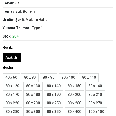
Taban:
Jel
Tema / Stil:
Bohem
Üretim Şekli:
Makine Halısı
Yıkama Talimatı:
Type 1
Stok:
20+
Renk:
Açık Gri
Beden:
40 x 60
80 x 80
80 x 90
80 x 100
80 x 110
80 x 120
80 x 130
80 x 140
80 x 150
80 x 160
80 x 170
80 x 180
80 x 190
80 x 200
80 x 210
80 x 220
80 x 230
80 x 250
80 x 260
80 x 270
80 x 280
80 x 300
80 x 350
80 x 400
100 x 100