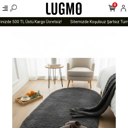
0
nizde 500 TL Üstü Kargo Ücretsiz!
Sitemizde Koşulsuz Şartsız Tüm Ür