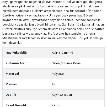
Koyu gri ve gri renk seçeneğiyle evinizi koridor, hol ve antre gibi dar geçiş
alanlarınıza şıklık ve konfor katmak için tasarlanmış bu yolluk halı, hem
estetik hem de pratik kullanım arayanlar için ideal bir seçimdir. Öne çıkan
özellikler: güvenli kaymaz taban • Ultra yumuşak peluş hav. Güvenli
kaymaz taban: özel kaymaz taban sayesinde zemin üzerinde sabitlenir;
çocuklar ve yaşlılar için güvenli bir ortam sağlar. Bakım & yıkama talimatları:
Düzenli elektrikli süpürge ile temizleyiniz. Leke anında nemli bez ile hafifçe
bastırarak siliniz — ovalamayınız. Profesyonel halı temizleme önerilir.
Misafirlerinizi karşılarken ilk izlenimi mükemmel yapın — bu yolluk hem şık
hem dayanıklı.
Hav Yüksekliği
Kalın (12 mm +)
Kullanım Alanı
Salon / Oturma Odası
Materyal
Polyester
Menşei
TR
Özellik
Kaymaz Taban
Paket Derinlik
49 cm