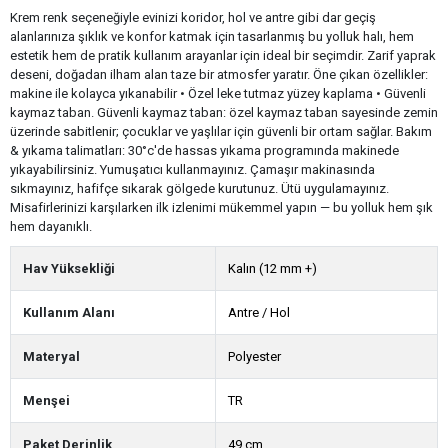
Krem renk seçeneğiyle evinizi koridor, hol ve antre gibi dar geçiş
alanlarınıza şıklık ve konfor katmak için tasarlanmış bu yolluk halı, hem
estetik hem de pratik kullanım arayanlar için ideal bir seçimdir. Zarif yaprak
deseni, doğadan ilham alan taze bir atmosfer yaratır. Öne çıkan özellikler:
makine ile kolayca yıkanabilir • Özel leke tutmaz yüzey kaplama • Güvenli
kaymaz taban. Güvenli kaymaz taban: özel kaymaz taban sayesinde zemin
üzerinde sabitlenir; çocuklar ve yaşlılar için güvenli bir ortam sağlar. Bakım
& yıkama talimatları: 30°c'de hassas yıkama programında makinede
yıkayabilirsiniz. Yumuşatıcı kullanmayınız. Çamaşır makinasında
sıkmayınız, hafifçe sıkarak gölgede kurutunuz. Ütü uygulamayınız.
Misafirlerinizi karşılarken ilk izlenimi mükemmel yapın — bu yolluk hem şık
hem dayanıklı.
Hav Yüksekliği
Kalın (12 mm +)
Kullanım Alanı
Antre / Hol
Materyal
Polyester
Menşei
TR
Paket Derinlik
49 cm