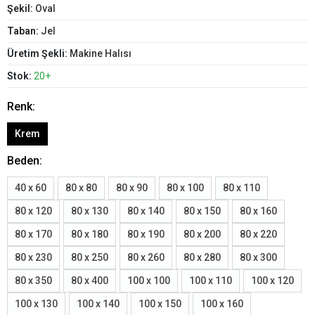
Şekil:
Oval
Taban:
Jel
Üretim Şekli:
Makine Halısı
Stok:
20+
Renk:
Krem
Beden:
40 x 60
80 x 80
80 x 90
80 x 100
80 x 110
80 x 120
80 x 130
80 x 140
80 x 150
80 x 160
80 x 170
80 x 180
80 x 190
80 x 200
80 x 220
80 x 230
80 x 250
80 x 260
80 x 280
80 x 300
80 x 350
80 x 400
100 x 100
100 x 110
100 x 120
100 x 130
100 x 140
100 x 150
100 x 160