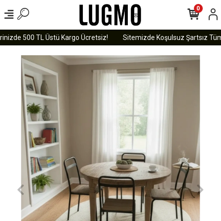
0
inizde 500 TL Üstü Kargo Ücretsiz!
Sitemizde Koşulsuz Şartsız Tüm Ü