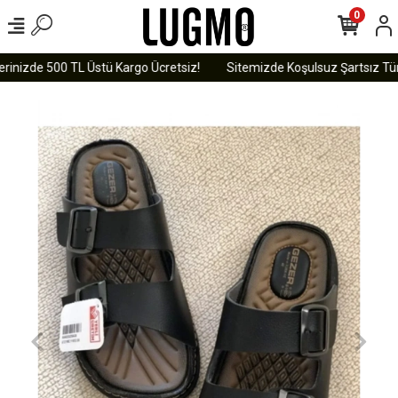
0
rinizde 500 TL Üstü Kargo Ücretsiz!
Sitemizde Koşulsuz Şartsız Tüm 