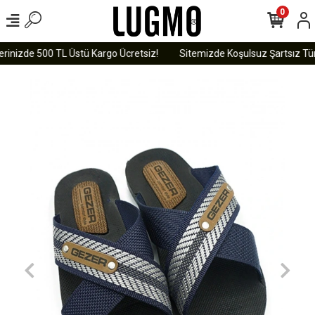
0
rinizde 500 TL Üstü Kargo Ücretsiz!
Sitemizde Koşulsuz Şartsız Tüm 