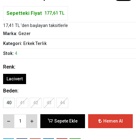
Sepetteki Fiyat
177,61 TL
17,41 TL 'den başlayan taksitlerle
Marka:
Gezer
Kategori:
Erkek Terlik
Stok:
4
Renk:
Lacivert
Beden:
40
41
42
43
44
Sepete Ekle
Hemen Al