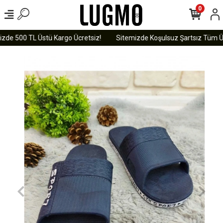
0
zde 500 TL Üstü Kargo Ücretsiz!
Sitemizde Koşulsuz Şartsız Tüm Ürün