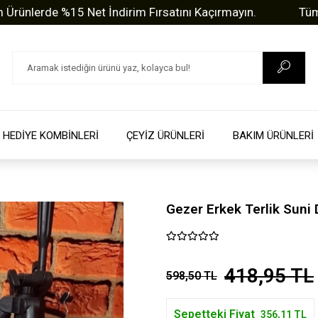
rde %15 Net İndirim Fırsatını Kaçırmayın.
Tüm Sorula
HEDİYE KOMBİNLERİ
ÇEYİZ ÜRÜNLERİ
BAKIM ÜRÜNLERİ
Gezer Erkek Terlik Suni
418,95 TL
598,50 TL
Sepetteki Fiyat
356,11 TL