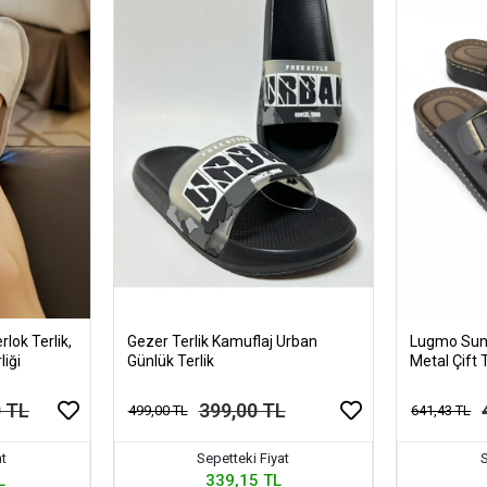
rlok Terlik,
Gezer Terlik Kamuflaj Urban
Lugmo Suni 
liği
Günlük Terlik
Metal Çift 
Hafif Kaym
0 TL
399,00 TL
499,00 TL
641,43 TL
at
Sepetteki Fiyat
S
L
339,15 TL