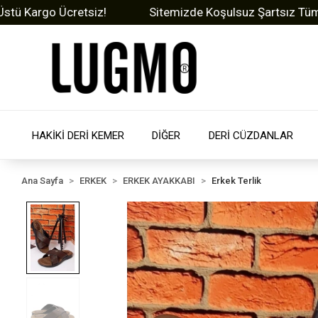
argo Ücretsiz!
Sitemizde Koşulsuz Şartsız Tüm Ürünle
HAKİKİ DERİ KEMER
DİĞER
DERİ CÜZDANLAR
Ana Sayfa
ERKEK
ERKEK AYAKKABI
Erkek Terlik