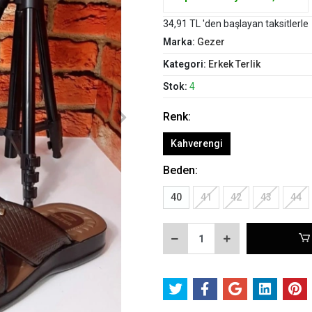
34,91 TL 'den başlayan taksitlerle
Marka:
Gezer
Kategori:
Erkek Terlik
Stok:
4
Renk:
Kahverengi
Beden:
40
41
42
43
44