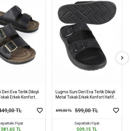
Deri Eva Terlik Dikişli
Lugmo Suni Deri Eva Terlik Dikişli
Tokalı Erkek Konfort
Metal Tokalı Erkek Konfort Hafif
az Siyah
Terlik Kaymaz
449,00 TL
599,00 TL
699,00 TL
epetteki Fiyat
Sepetteki Fiyat
381,65 TL
509,15 TL