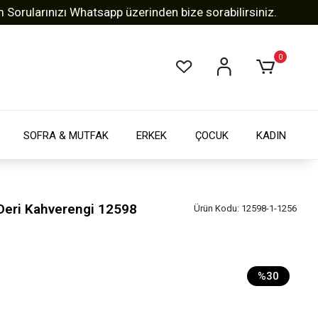
rınızı Whatsapp üzerinden bize sorabilirsiniz.
Tüm Al
0
SOFRA & MUTFAK
ERKEK
ÇOCUK
KADIN
 Deri Kahverengi 12598
Ürün Kodu:
12598-1-1256
%30