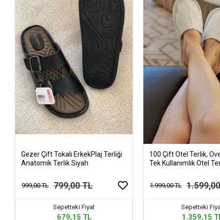
Gezer Çift Tokalı ErkekPlaj Terliği
100 Çift Otel Terlik, Ove
Anatomik Terlik Siyah
Tek Kullanımlık Otel Ter
799,00 TL
1.599,0
999,00 TL
1.999,00 TL
Sepetteki Fiyat
Sepetteki Fiy
679,15 TL
1.359,15 T