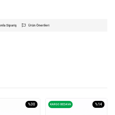
onla Sipariş
Ürün Önerileri
%30
%14
KARGO BEDAVA