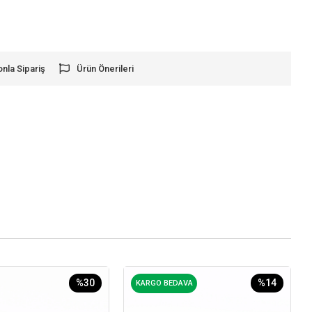
onla Sipariş
Ürün Önerileri
%30
%14
KARGO BEDAVA