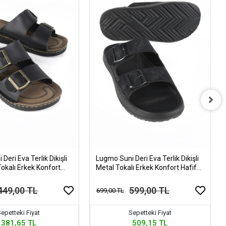
Deri Eva Terlik Dikişli
Lugmo Suni Deri Eva Terlik Dikişli
Tokalı Erkek Konfort
Metal Tokalı Erkek Konfort Hafif
az Siyah
Terlik Kaymaz
449,00 TL
599,00 TL
699,00 TL
epetteki Fiyat
Sepetteki Fiyat
381,65 TL
509,15 TL