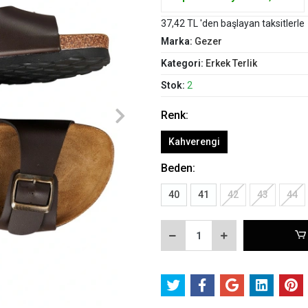
37,42 TL 'den başlayan taksitlerle
Marka:
Gezer
Kategori:
Erkek Terlik
Stok:
2
Renk:
Kahverengi
Beden:
40
41
42
43
44