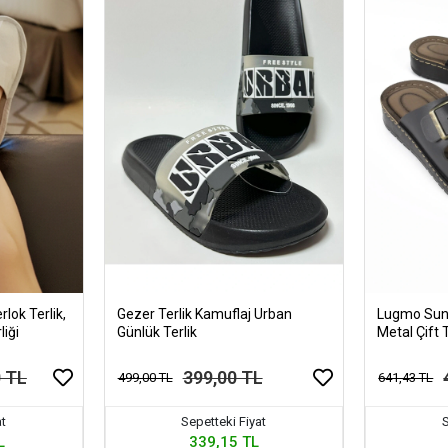
rlok Terlik,
Gezer Terlik Kamuflaj Urban
Lugmo Suni 
liği
Günlük Terlik
Metal Çift 
Hafif Kaym
0 TL
399,00 TL
499,00 TL
641,43 TL
at
Sepetteki Fiyat
S
L
339,15 TL