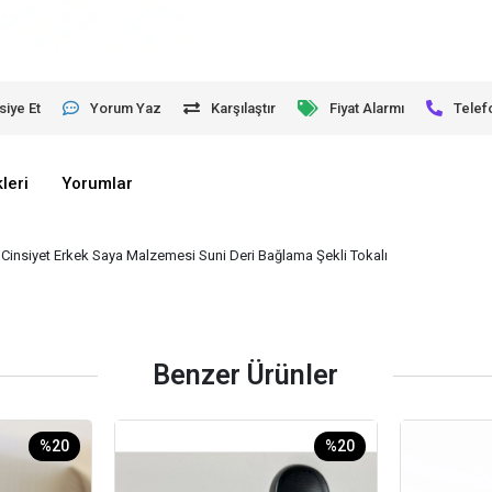
siye Et
Yorum Yaz
Karşılaştır
Fiyat Alarmı
Telef
leri
Yorumlar
insiyet Erkek Saya Malzemesi Suni Deri Bağlama Şekli Tokalı
Benzer Ürünler
%20
%20