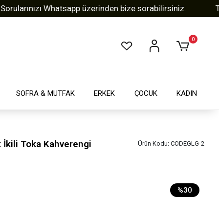
rınızı Whatsapp üzerinden bize sorabilirsiniz.
Tüm Al
0
SOFRA & MUTFAK
ERKEK
ÇOCUK
KADIN
 İkili Toka Kahverengi
Ürün Kodu:
CODEGLG-2
%30