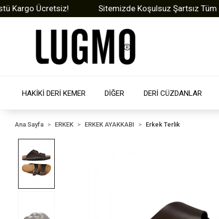
rgo Ücretsiz!
Sitemizde Koşulsuz Şartsız Tüm Ürünle
HAKİKİ DERİ KEMER
DİĞER
DERİ CÜZDANLAR
Ana Sayfa
ERKEK
ERKEK AYAKKABI
Erkek Terlik