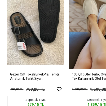
Gezer Çift Tokalı ErkekPlaj Terliği
100 Çift Otel Terlik, Ove
Anatomik Terlik Siyah
Tek Kullanımlık Otel Ter
799,00 TL
1.599,0
999,00 TL
1.999,00 TL
Sepetteki Fiyat
Sepetteki Fiy
679,15 TL
1.359,15 T