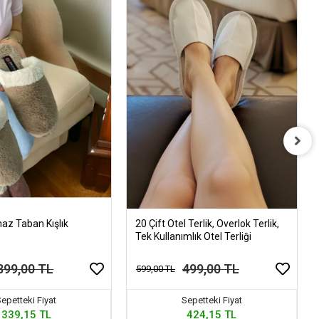
az Taban Kışlık
20 Çift Otel Terlik, Overlok Terlik,
i
Tek Kullanımlık Otel Terliği
399,00 TL
499,00 TL
599,00 TL
epetteki Fiyat
Sepetteki Fiyat
339,15 TL
424,15 TL