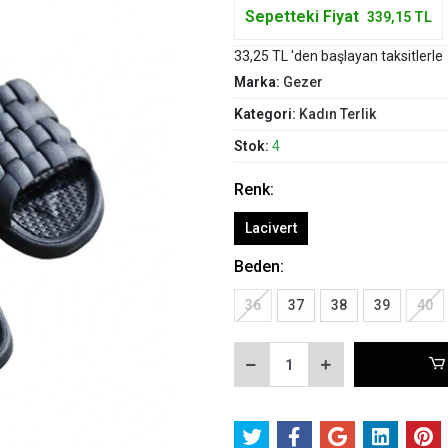
Sepetteki Fiyat
339,15 TL
33,25 TL 'den başlayan taksitlerle
Marka:
Gezer
Kategori:
Kadın Terlik
Stok:
4
Renk:
Lacivert
Beden:
36
37
38
39
40