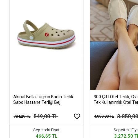
Akınal Bella Lugmo Kadın Terlik
300 Çift Otel Terlik, Ove
Sabo Hastane Terliği Bej
Tek Kullanımlık Otel Ter
549,00 TL
3.850,0
784,29 TL
4.999,00 TL
Sepetteki Fiyat
Sepetteki Fiy
466,65 TL
3.272,50 T