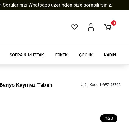
larınızı Whatsapp üzerinden bize sorabilirsiniz.
Tüm 
0
SOFRA & MUTFAK
ERKEK
ÇOCUK
KADIN
n Banyo Kaymaz Taban
Ürün Kodu:
LGEZ-98765
%20