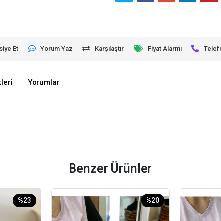
siye Et
Yorum Yaz
Karşılaştır
Fiyat Alarmı
Telef
leri
Yorumlar
Benzer Ürünler
%23
%20