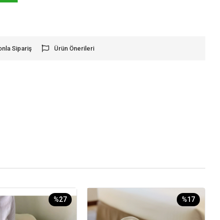
onla Sipariş
Ürün Önerileri
%27
%17