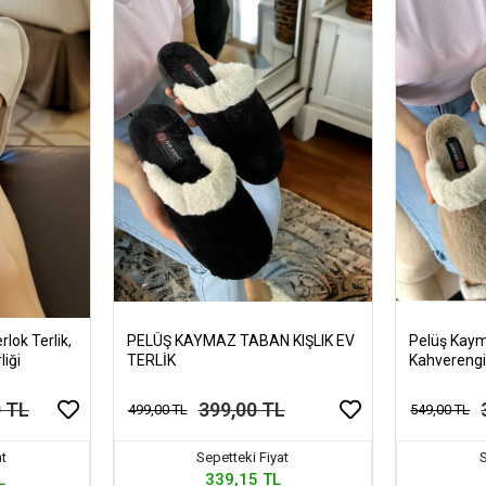
rlok Terlik,
PELÜŞ KAYMAZ TABAN KIŞLIK EV
Pelüş Kaym
liği
TERLİK
Kahvereng
0 TL
399,00 TL
499,00 TL
549,00 TL
at
Sepetteki Fiyat
S
L
339,15 TL