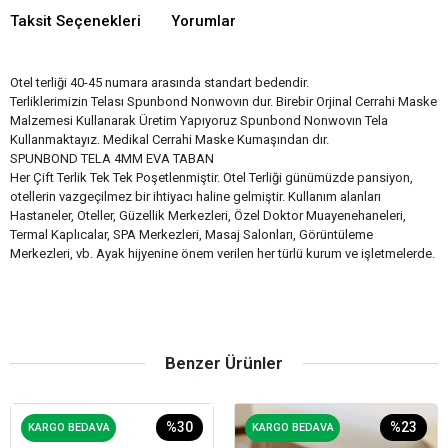
Taksit Seçenekleri
Yorumlar
Otel terliği 40-45 numara arasında standart bedendir.
Terliklerimizin Telası Spunbond Nonwovın dur. Birebir Orjinal Cerrahi Maske
Malzemesi Kullanarak Üretim Yapıyoruz Spunbond Nonwovın Tela
Kullanmaktayız. Medikal Cerrahi Maske Kumaşından dır.
SPUNBOND TELA 4MM EVA TABAN
Her Çift Terlik Tek Tek Poşetlenmiştir. Otel Terliği günümüzde pansiyon,
otellerin vazgeçilmez bir ihtiyacı haline gelmiştir. Kullanım alanları
Hastaneler, Oteller, Güzellik Merkezleri, Özel Doktor Muayenehaneleri,
Termal Kaplıcalar, SPA Merkezleri, Masaj Salonları, Görüntüleme
Merkezleri, vb. Ayak hijyenine önem verilen her türlü kurum ve işletmelerde.
Benzer Ürünler
%30
%23
KARGO BEDAVA
KARGO BEDAVA