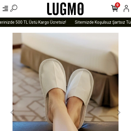
0
rinizde 500 TL Üstü Kargo Ücretsiz!
Sitemizde Koşulsuz Şartsız Tüm 