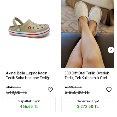
Akınal Bella Lugmo Kadın
300 Çift Otel Terlik, Overlok
Terlik Sabo Hastane Terliği
Terlik, Tek Kullanımlık Otel
Bej
Terliği
784,29 TL
4.999,00 TL
549,00 TL
3.850,00 TL
Sepetteki Fiyat
Sepetteki Fiyat
466,65 TL
3.272,50 TL