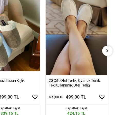
az Taban Kışlık
20 Çift Otel Terlik, Overlok Terlik,
i
Tek Kullanımlık Otel Terliği
399,00 TL
499,00 TL
599,00 TL
epetteki Fiyat
Sepetteki Fiyat
339,15 TL
424,15 TL