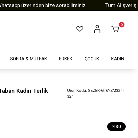
pp üzerinden bize sorabilirsiniz.
Tüm Alışverişlerini
0
SOFRA & MUTFAK
ERKEK
ÇOCUK
KADIN
Taban Kadın Terlik
Ürün Kodu:
GEZER-GT6YZM324-
324
%30