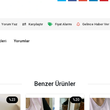
Yorum Yaz
Karşılaştır
Fiyat Alarmı
Gelince Haber Ver
leri
Yorumlar
Benzer Ürünler
%23
%20