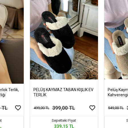
rlok Terlik,
PELÜŞ KAYMAZ TABAN KIŞLIK EV
Pelüş Kaym
liği
TERLİK
Kahvereng
0 TL
399,00 TL
499,00 TL
549,00 TL
at
Sepetteki Fiyat
S
L
339,15 TL