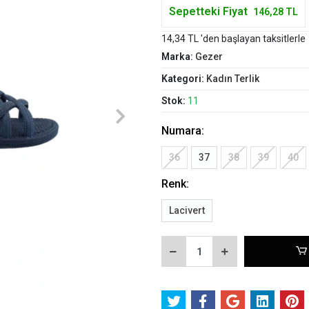
Sepetteki Fiyat
146,28 TL
14,34 TL 'den başlayan taksitlerle
Marka:
Gezer
Kategori:
Kadın Terlik
Stok:
11
Numara:
36
37
38
39
40
Renk:
Lacivert