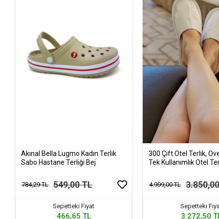
Akınal Bella Lugmo Kadın Terlik
300 Çift Otel Terlik, Ove
Sabo Hastane Terliği Bej
Tek Kullanımlık Otel Ter
549,00 TL
3.850,0
784,29 TL
4.999,00 TL
Sepetteki Fiyat
Sepetteki Fiy
466,65 TL
3.272,50 T