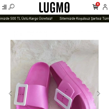
0
nizde 500 TL Üstü Kargo Ücretsiz!
Sitemizde Koşulsuz Şartsız Tüm Ü