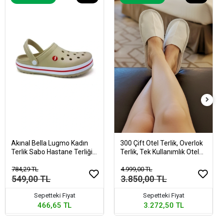
Akınal Bella Lugmo Kadın
300 Çift Otel Terlik, Overlok
Terlik Sabo Hastane Terliği
Terlik, Tek Kullanımlık Otel
Bej
Terliği
784,29 TL
4.999,00 TL
549,00 TL
3.850,00 TL
Sepetteki Fiyat
Sepetteki Fiyat
466,65 TL
3.272,50 TL