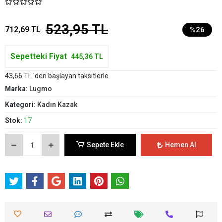
523,95 TL
712,69 TL
%26
Sepetteki Fiyat
445,36 TL
43,66 TL 'den başlayan taksitlerle
Marka:
Lugmo
Kategori:
Kadın Kazak
Stok:
17
Sepete Ekle
Hemen Al