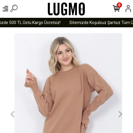
0
zde 500 TL Üstü Kargo Ücretsiz!
Sitemizde Koşulsuz Şartsız Tüm Ürü