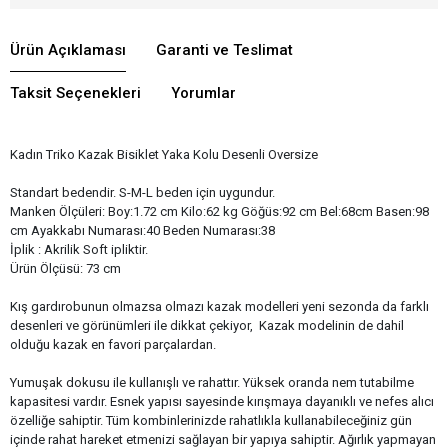
Ürün Açıklaması
Garanti ve Teslimat
Taksit Seçenekleri
Yorumlar
Kadın Triko Kazak Bisiklet Yaka Kolu Desenli Oversize
Standart bedendir. S-M-L beden için uygundur.
Manken Ölçüleri: Boy:1.72 cm Kilo:62 kg Göğüs:92 cm Bel:68cm Basen:98
cm Ayakkabı Numarası:40 Beden Numarası:38
İplik : Akrilik Soft ipliktir.
Ürün Ölçüsü: 73 cm
Kış gardırobunun olmazsa olmazı kazak modelleri yeni sezonda da farklı
desenleri ve görünümleri ile dikkat çekiyor, Kazak modelinin de dahil
olduğu kazak en favori parçalardan.
Yumuşak dokusu ile kullanışlı ve rahattır. Yüksek oranda nem tutabilme
kapasitesi vardır. Esnek yapısı sayesinde kırışmaya dayanıklı ve nefes alıcı
özelliğe sahiptir. Tüm kombinlerinizde rahatlıkla kullanabileceğiniz gün
içinde rahat hareket etmenizi sağlayan bir yapıya sahiptir. Ağırlık yapmayan