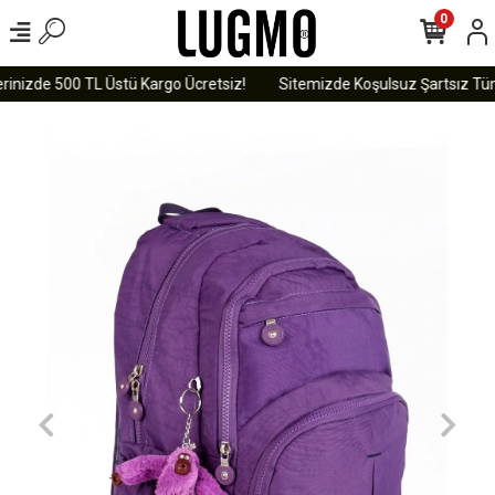
0
rinizde 500 TL Üstü Kargo Ücretsiz!
Sitemizde Koşulsuz Şartsız Tüm 