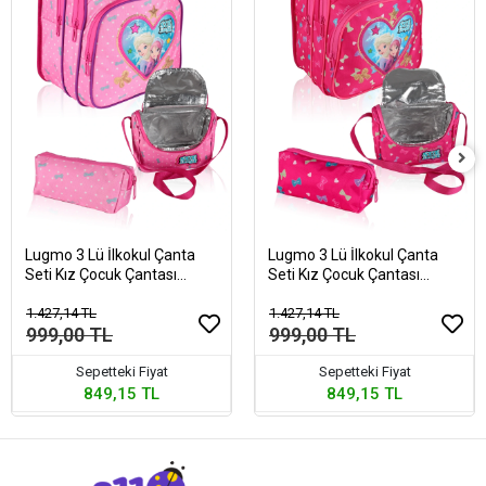
Lugmo 3 Lü İlkokul Çanta
Lugmo 3 Lü İlkokul Çanta
Seti Kız Çocuk Çantası
Seti Kız Çocuk Çantası
Astarlı Love SueandSe
Astarlı Love Sue Pembe
Pembe
1.427,14 TL
1.427,14 TL
999,00 TL
999,00 TL
Sepetteki Fiyat
Sepetteki Fiyat
849,15 TL
849,15 TL