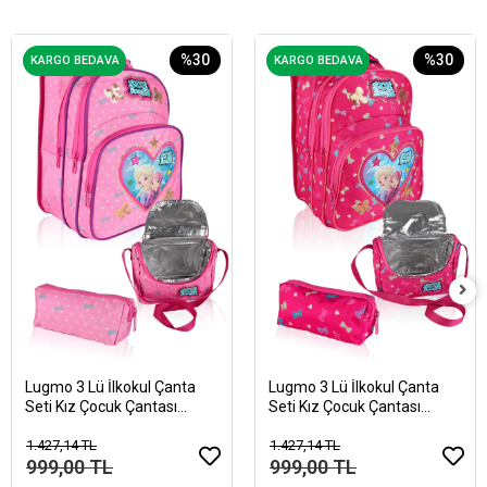
%30
%30
KARGO BEDAVA
KARGO BEDAVA
Lugmo 3 Lü İlkokul Çanta
Lugmo 3 Lü İlkokul Çanta
Seti Kız Çocuk Çantası
Seti Kız Çocuk Çantası
Astarlı Love SueandSe
Astarlı Love Sue Pembe
Pembe
1.427,14 TL
1.427,14 TL
999,00 TL
999,00 TL