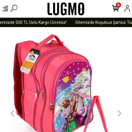
0
rinizde 500 TL Üstü Kargo Ücretsiz!
Sitemizde Koşulsuz Şartsız Tüm 