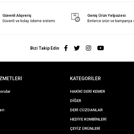
Güvenli Alışveriş
Geniş Ürün Yelpazesi
Güvenli ve kolay ödeme sistemi
Binlerce ürün ve kampanya
Bizi Takip Edin
İZMETLERİ
KATEGORİLER
orular
HAKİKİ DERİ KEMER
DİĞER
eri
DERİ CÜZDANLAR
HEDİYE KOMBİNLERİ
ÇEYİZ ÜRÜNLERİ