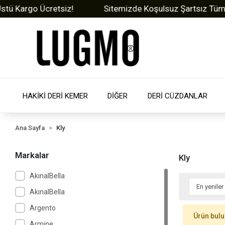
 Kargo Ücretsiz!
Sitemizde Koşulsuz Şartsız Tüm Ürün
HAKİKİ DERİ KEMER
DİĞER
DERİ CÜZDANLAR
Ana Sayfa
Kly
Markalar
Kly
AkınalBella
AkınalBella
Argento
Ürün bul
Armine