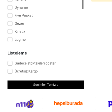
Dynamo
Five Pocket
Gezer
Kinetix
Lugmo
MUJGAN
Listeleme
Nascita
Sadece stoktakileri göster
Pierre Cardin
Ücretsiz Kargo
Şirin Bebe
Slazenger
Seçimleri Temizle
Tutku
Vi-Vet