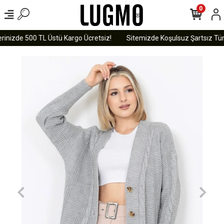
0
rinizde 500 TL Üstü Kargo Ücretsiz!
Sitemizde Koşulsuz Şartsız Tüm 