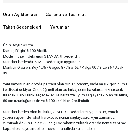
Ürün Açıklaması
Garanti ve Teslimat
Taksit Seçenekleri
Yorumlar
Ürün Boyu : 80 cm
Kumaş Bilgisi %100 Akrilik
Modelin üzerindeki ürün STANDART bedendir.​
Standart bedendir. S-M-L beden için uygundur.
Manken Ölçüleri: Boy 1.76 / Göğüs 87 / Bel 62 / Kalça 90 / Size 36 / Ayak
39
Yeni sezonun en gözde parçası olan örgü hırkamız, sade ve şık görünümü
ile dikkat çekiyor. Önü düğmeli olan bu hırka, serin havalarda sizi sıcacık
tutacak. Farklı renk seçenekleri ile her tarza uyum sağlayacak olan bu hırka,
80 cm uzunluğundadır ve %100 akrilikten üretilmiştir.
Standart beden olan bu hırka, S-M-L-XL bedenlere uygun olup, esnek
yapısı sayesinde rahat hareket etmenizi sağlayacak. Aynı zamanda
yumuşak dokusu ile de kullanışlı ve rahattır. Yüksek oranda nem tutabilme
kapasitesi sayesinde her mevsim rahatlıkla kullanılabilir.