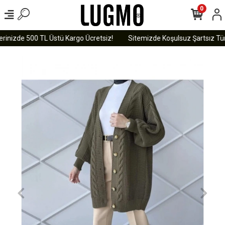
0
rinizde 500 TL Üstü Kargo Ücretsiz!
Sitemizde Koşulsuz Şartsız Tüm 