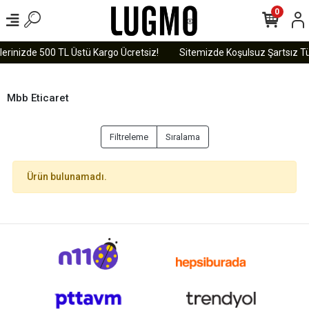
0
lerinizde 500 TL Üstü Kargo Ücretsiz!
Sitemizde Koşulsuz Şartsız Tü
Mbb Eticaret
Filtreleme
Sıralama
Ürün bulunamadı.