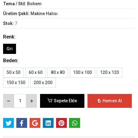
Tema / Stil:
Bohem
Üretim Şekli:
Makine Halısı
Stok:
7
Renk:
Gri
Beden:
50 x 50
60 x 60
80 x 80
100 x 100
120 x 120
150 x 150
200 x 200
Sepete Ekle
Hemen Al