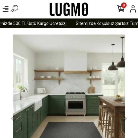
0
nizde 500 TL Üstü Kargo Ücretsiz!
Sitemizde Koşulsuz Şartsız Tüm Ür