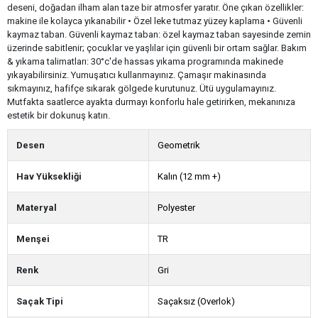
deseni, doğadan ilham alan taze bir atmosfer yaratır. Öne çıkan özellikler:
makine ile kolayca yıkanabilir • Özel leke tutmaz yüzey kaplama • Güvenli
kaymaz taban. Güvenli kaymaz taban: özel kaymaz taban sayesinde zemin
üzerinde sabitlenir; çocuklar ve yaşlılar için güvenli bir ortam sağlar. Bakım
& yıkama talimatları: 30°c'de hassas yıkama programında makinede
yıkayabilirsiniz. Yumuşatıcı kullanmayınız. Çamaşır makinasında
sıkmayınız, hafifçe sıkarak gölgede kurutunuz. Ütü uygulamayınız.
Mutfakta saatlerce ayakta durmayı konforlu hale getirirken, mekanınıza
estetik bir dokunuş katın.
Desen
Geometrik
Hav Yüksekliği
Kalın (12 mm +)
Materyal
Polyester
Menşei
TR
Renk
Gri
Saçak Tipi
Saçaksız (Overlok)