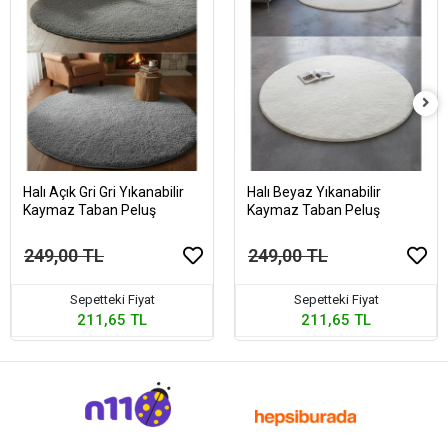
Halı Açık Gri Gri Yıkanabilir
Halı Beyaz Yıkanabilir
Kaymaz Taban Peluş
Kaymaz Taban Peluş
249,00 TL
249,00 TL
Sepetteki Fiyat
Sepetteki Fiyat
211,65 TL
211,65 TL