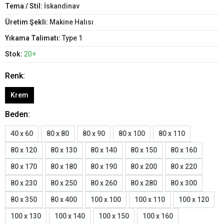
Tema / Stil:
İskandinav
Üretim Şekli:
Makine Halısı
Yıkama Talimatı:
Type 1
Stok:
20+
Renk:
Krem
Beden:
40 x 60
80 x 80
80 x 90
80 x 100
80 x 110
80 x 120
80 x 130
80 x 140
80 x 150
80 x 160
80 x 170
80 x 180
80 x 190
80 x 200
80 x 220
80 x 230
80 x 250
80 x 260
80 x 280
80 x 300
80 x 350
80 x 400
100 x 100
100 x 110
100 x 120
100 x 130
100 x 140
100 x 150
100 x 160