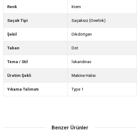
Renk
Krem
Saçak Tipi
Saçaksız (Overlok)
Şekil
Dikdörtgen
Taban
Dot
Tema / Stil
İskandinav
Üretim Şekli
Makine Halısı
Yıkama Talimatı
Type 1
Benzer Ürünler