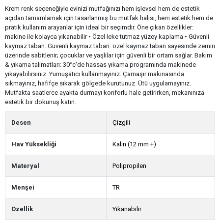
Krem renk seçeneğiyle evinizi mutfağınızı hem işlevsel hem de estetik
açıdan tamamlamak için tasarlanmış bu mutfak halısı, hem estetik hem de
pratik kullanım arayanlar için ideal bir seçimdir. Öne çıkan özellikler:
makine ile kolayca yıkanabilir • Özel leke tutmaz yüzey kaplama • Güvenli
kaymaz taban. Güvenli kaymaz taban: özel kaymaz taban sayesinde zemin
üzerinde sabitlenir; çocuklar ve yaşlılar için güvenli bir ortam sağlar. Bakım
& yıkama talimatları: 30°c'de hassas yıkama programında makinede
yıkayabilirsiniz. Yumuşatıcı kullanmayınız. Çamaşır makinasında
sıkmayınız, hafifçe sıkarak gölgede kurutunuz. Ütü uygulamayınız.
Mutfakta saatlerce ayakta durmayı konforlu hale getirirken, mekanınıza
estetik bir dokunuş katın.
Desen
Çizgili
Hav Yüksekliği
Kalın (12 mm +)
Materyal
Polipropilen
Menşei
TR
Özellik
Yıkanabilir