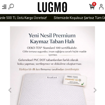
0
zde 500 TL Üstü Kargo Ücretsiz!
Sitemizde Koşulsuz Şartsız Tüm Ürün