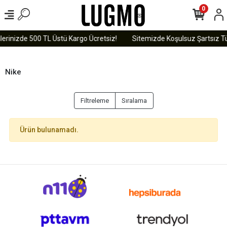
0
lerinizde 500 TL Üstü Kargo Ücretsiz!
Sitemizde Koşulsuz Şartsız Tü
Nike
Filtreleme
Sıralama
Ürün bulunamadı.